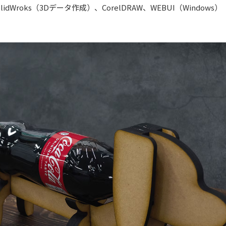
olidWroks（3Dデータ作成）、CorelDRAW、WEBUI（Windows）