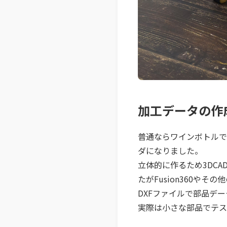
加工データの作
普通ならワインボトルで
ダになりました。
立体的に作るため3DCA
たがFusion360や
DXFファイルで部品デー
​実際は小さな部品でテ